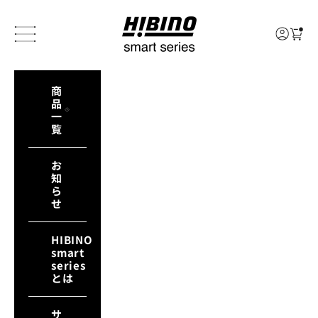
コンテンツへスキップ
HIBINO smart series
メニュー
カート
ログイン
商
品
一
覧
お
知
ら
せ
HIBINO
smart
series
とは
サ